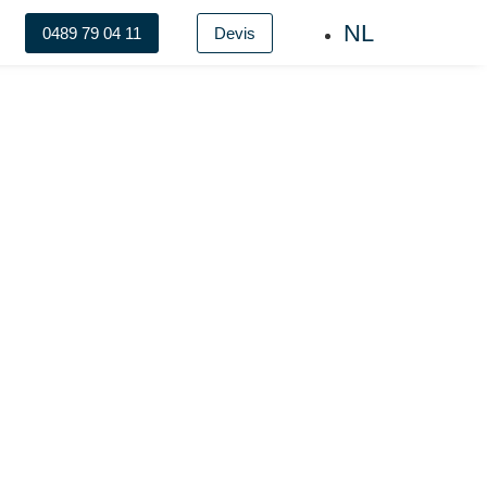
NL
0489 79 04 11
Devis