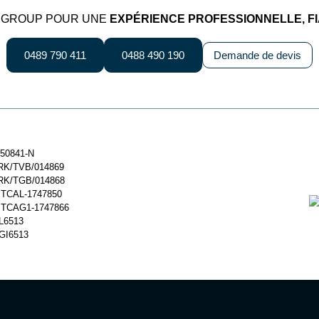
S GROUP POUR UNE
EXPÉRIENCE PROFESSIONNELLE, F
0489 790 411
0488 490 190
Demande de devis
-50841-N
RK/TVB/014869
RK/TGB/014868
 TCAL-1747850
 TCAG1-1747866
L6513
GI6513