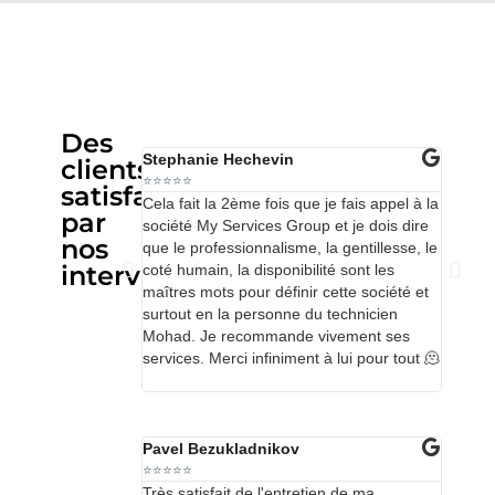
Des
Stephanie Hechevin
Elda K
clients
⭐⭐⭐⭐⭐
⭐⭐⭐⭐⭐
satisfaits
Cela fait la 2ème fois que je fais appel à la
Service
par
société My Services Group et je dois dire
le rend
nos
que le professionnalisme, la gentillesse, le
en quel
interventions
coté humain, la disponibilité sont les
vous le
maîtres mots pour définir cette société et
l'heure
surtout en la personne du technicien
précisi
Mohad. Je recommande vivement ses
profess
services. Merci infiniment à lui pour tout 🫠
une tr
cette en
Pavel Bezukladnikov
Alex L
⭐⭐⭐⭐⭐
⭐⭐⭐⭐⭐
Très satisfait de l'entretien de ma
Du supe