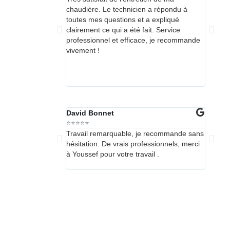
chaudière. Le technicien a répondu à
chauffa
toutes mes questions et a expliqué
manquer
clairement ce qui a été fait. Service
professionnel et efficace, je recommande
vivement !
David Bonnet
Hélène
⭐⭐⭐⭐⭐
⭐⭐⭐⭐⭐
Travail remarquable, je recommande sans
L'entre
hésitation. De vrais professionnels, merci
de mani
à Youssef pour votre travail .
très co
recom