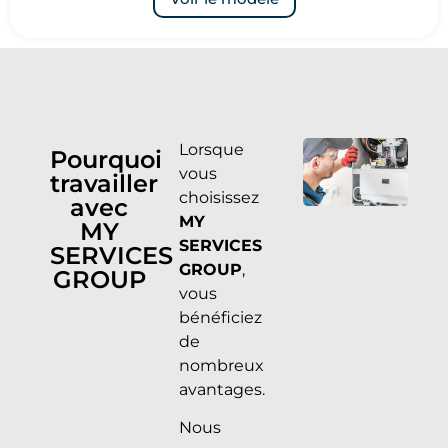
Lorsque
Pourquoi
vous
travailler
choisissez
avec
MY
MY
SERVICES
SERVICES
GROUP
,
GROUP
vous
bénéficiez
de
nombreux
avantages.
Nous