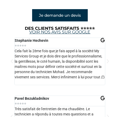
Je demande un devis
DES CLIENTS SATISFAITS ⭐⭐⭐⭐⭐
VOIR NOS AVIS SUR GOOGLE
Stephanie Hechevin
Elda K
⭐⭐⭐⭐⭐
⭐⭐⭐⭐
Cela fait la 2ème fois que je fais appel à la société My
Service
Services Group et je dois dire que le professionnalisme,
vous en
la gentillesse, le coté humain, la disponibilité sont les
ont fix
maîtres mots pour définir cette société et surtout en la
l'heure
personne du technicien Mohad. Je recommande
technic
vivement ses services. Merci infiniment à lui pour tout 🫠
était 
cette e
Pavel Bezukladnikov
Alex L
⭐⭐⭐⭐⭐
⭐⭐⭐⭐
Très satisfait de l'entretien de ma chaudière. Le
Du supe
technicien a répondu à toutes mes questions et a
j’ai re