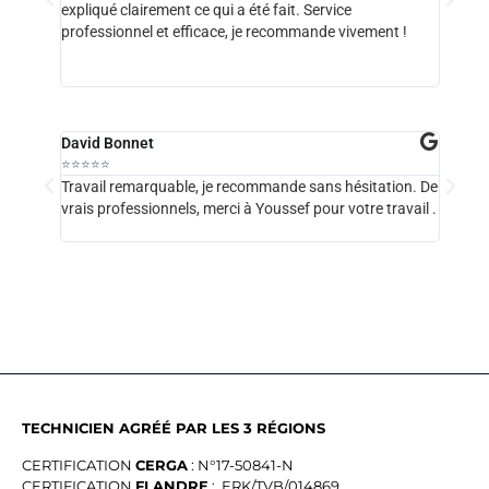
expliqué clairement ce qui a été fait. Service
!
professionnel et efficace, je recommande vivement !
David Bonnet
Hélène
⭐⭐⭐⭐⭐
⭐⭐⭐⭐
Travail remarquable, je recommande sans hésitation. De
L'entre
vrais professionnels, merci à Youssef pour votre travail .
très pr
sérieu
TECHNICIEN AGRÉÉ PAR LES 3 RÉGIONS
CERTIFICATION
CERGA
: N°17-50841-N
CERTIFICATION
FLANDRE
: ERK/TVB/014869