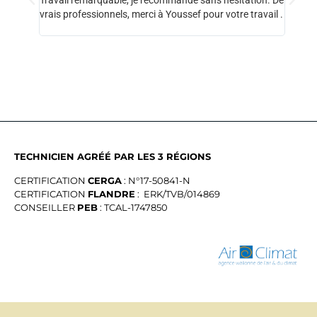
Travail remarquable, je recommande sans hésitation. De
L'entre
vrais professionnels, merci à Youssef pour votre travail .
très pr
sérieu
TECHNICIEN AGRÉÉ PAR LES 3 RÉGIONS
CERTIFICATION
CERGA
: N°17-50841-N
CERTIFICATION
FLANDRE
: ERK/TVB/014869
CONSEILLER
PEB
: TCAL-1747850