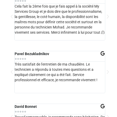
⭐⭐⭐⭐⭐
⭐⭐⭐⭐
Cela fait la 2ème fois que je fais appel à la société My
Service
Services Group et je dois dire que le professionnalisme,
vous en
la gentillesse, le coté humain, la disponibilité sont les
ont fix
maîtres mots pour définir cette société et surtout en la
l'heure
personne du technicien Mohad. Je recommande
technic
vivement ses services. Merci infiniment à lui pour tout 🫠
était 
cette e
Pavel Bezukladnikov
Alex L
⭐⭐⭐⭐⭐
⭐⭐⭐⭐
Très satisfait de l'entretien de ma chaudière. Le
Du supe
technicien a répondu à toutes mes questions et a
j’ai re
expliqué clairement ce qui a été fait. Service
!
professionnel et efficace, je recommande vivement !
David Bonnet
Hélène
⭐⭐⭐⭐⭐
⭐⭐⭐⭐