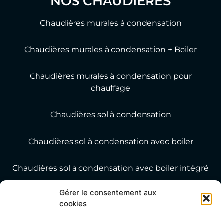
NOS CHAUDIÈRES
Chaudières murales à condensation
Chaudières murales à condensation + Boiler
Chaudières murales à condensation pour
chauffage
Chaudières sol à condensation
Chaudières sol à condensation avec boiler
Chaudières sol à condensation avec boiler intégré
MY SERVICES GROUP
Gérer le consentement aux
cookies
Steenweg op Mechelen 455